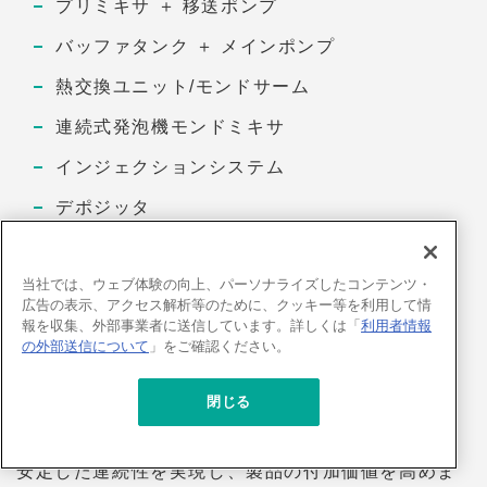
プリミキサ ＋ 移送ポンプ
バッファタンク ＋ メインポンプ
熱交換ユニット/モンドサーム
連続式発泡機モンドミキサ
インジェクションシステム
デポジッタ
CIPシステム（ファットクリーム用）
当社では、ウェブ体験の向上、パーソナライズしたコンテンツ・
ライン特性
広告の表示、アクセス解析等のために、クッキー等を利用して情
報を収集、外部事業者に送信しています。詳しくは「
利用者情報
の外部送信について
」をご確認ください。
ムース状のホイップチョコレートや、大きな気泡サ
イズのエアインチョコレート、テンパリング有/無、
閉じる
ショートニングベースのファットクリームまで幅広
くご使用頂けます。優れた温度管理システムにより
安定した連続性を実現し、製品の付加価値を高めま